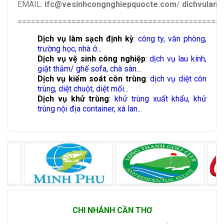
EMAIL:
ifc@vesinhcongnghiepquocte.com
/
dichvulam
=============================================
Dịch vụ làm sạch định kỳ
:
công ty, văn phòng,
trường học, nhà ở
...
Dịch vụ vệ sinh công nghiệp
:
dịch vụ lau kính,
giặt thảm/ ghế sofa, chà sàn...
Dịch vụ kiểm soát côn trùng
:
dịch vụ diệt côn
trùng, diệt chuột, diệt mối...
Dịch vụ khử trùng
:
khử trùng xuất khẩu, khử
trùng nội địa container, xà lan...
CHI NHÁNH CẦN THƠ