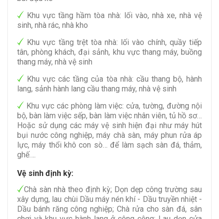
Khu vực tầng hầm tòa nhà: lối vào, nhà xe, nhà vệ
sinh, nhà rác, nhà kho
Khu vực tầng trệt tòa nhà: lối vào chính, quầy tiếp
tân, phòng khách, đại sảnh, khu vực thang máy, buồng
thang máy, nhà vệ sinh
Khu vực các tầng của tòa nhà: cầu thang bộ, hành
lang, sảnh hành lang cầu thang máy, nhà vệ sinh
Khu vực các phòng làm việc: cửa, tường, đường nội
bộ, bàn làm việc sếp, bàn làm việc nhân viên, tủ hồ sơ…
Hoặc sử dụng các máy vệ sinh hiện đại như máy hút
bụi nước công nghiệp, máy chà sàn, máy phun rửa áp
lực, máy thổi khô con sò… để làm sạch sàn đá, thảm,
ghế….
Vệ sinh định kỳ:
Chà sàn nhà theo định kỳ; Dọn dẹp công trường sau
xây dựng, lau chùi Dầu máy nén khí - Dầu truyền nhiệt -
Dầu bánh răng công nghiệp; Chà rửa cho sàn đá, sân
chơi và khu vực hành lang ở công cộng; Lau dọn cửa