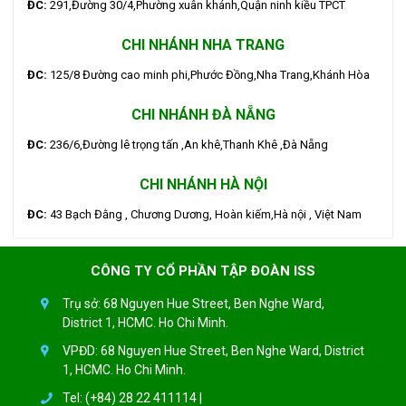
ĐC:
291,Đường 30/4,Phường xuân khánh,Quận ninh kiều TPCT
CHI NHÁNH NHA TRANG
ĐC:
125/8 Đường cao minh phi,Phước Đồng,Nha Trang,Khánh Hòa
CHI NHÁNH ĐÀ NẴNG
ĐC:
236/6,Đường lê trọng tấn ,An khê,Thanh Khê ,Đà Nẵng
CHI NHÁNH HÀ NỘI
ĐC:
43 Bạch Đằng , Chương Dương, Hoàn kiếm,Hà nội , Việt Nam
CÔNG TY CỔ PHẦN TẬP ĐOÀN ISS
Trụ sở: 68 Nguyen Hue Street, Ben Nghe Ward,
District 1, HCMC. Ho Chi Minh.
VPĐD: 68 Nguyen Hue Street, Ben Nghe Ward, District
1, HCMC. Ho Chi Minh.
Tel: (+84) 28 22 411114 |