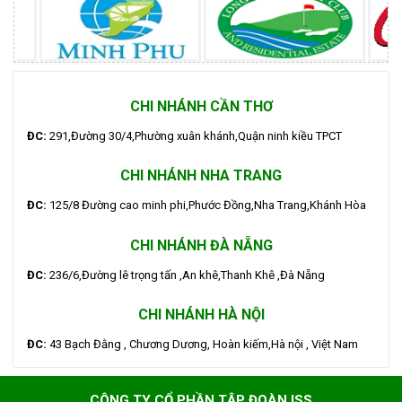
CHI NHÁNH CẦN THƠ
ĐC:
291,Đường 30/4,Phường xuân khánh,Quận ninh kiều TPCT
CHI NHÁNH NHA TRANG
ĐC:
125/8 Đường cao minh phi,Phước Đồng,Nha Trang,Khánh Hòa
CHI NHÁNH ĐÀ NẴNG
ĐC:
236/6,Đường lê trọng tấn ,An khê,Thanh Khê ,Đà Nẵng
CHI NHÁNH HÀ NỘI
ĐC:
43 Bạch Đằng , Chương Dương, Hoàn kiếm,Hà nội , Việt Nam
CÔNG TY CỔ PHẦN TẬP ĐOÀN ISS