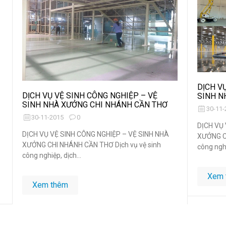
DỊCH V
DỊCH VỤ VỆ SINH CÔNG NGHIỆP – VỆ
SINH N
SINH NHÀ XƯỞNG CHI NHÁNH CẦN THƠ
30-11-
30-11-2015
0
DỊCH VỤ 
DỊCH VỤ VỆ SINH CÔNG NGHIỆP – VỆ SINH NHÀ
XƯỞNG CH
XƯỞNG CHI NHÁNH CẦN THƠ Dịch vụ vệ sinh
công nghi
công nghiệp, dịch...
Xem 
Xem thêm