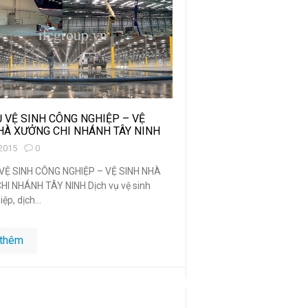
Ụ VỆ SINH CÔNG NGHIỆP – VỆ
HÀ XƯỞNG CHI NHÁNH TÂY NINH
2015
0
VỆ SINH CÔNG NGHIỆP – VỆ SINH NHÀ
I NHÁNH TÂY NINH Dịch vụ vệ sinh
ệp, dịch...
thêm