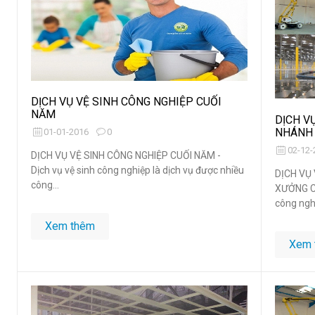
DỊCH VỤ VỆ SINH CÔNG NGHIỆP CUỐI
NĂM
DỊCH V
NHÁNH 
01-01-2016
0
02-12-
DỊCH VỤ VỆ SINH CÔNG NGHIỆP CUỐI NĂM -
Dịch vụ vệ sinh công nghiệp là dịch vụ được nhiều
DỊCH VỤ 
công...
XƯỞNG CH
công nghi
Xem thêm
Xem 