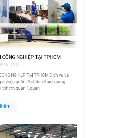
H CÔNG NGHIỆP TẠI TPHCM
2016
0
CÔNG NGHIỆP TẠI TPHCM Dịch vụ vệ
g nghiệp quốc tế,nhận vệ sinh công
i tphcm,quận 1,quận...
thêm