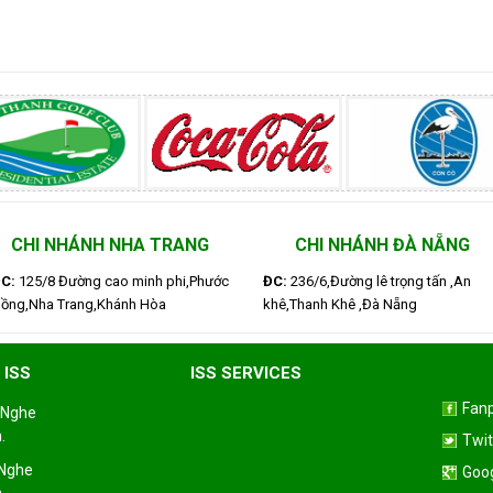
CHI NHÁNH NHA TRANG
CHI NHÁNH ĐÀ NẴNG
C:
125/8 Đường cao minh phi,Phước
ĐC:
236/6,Đường lê trọng tấn ,An
ồng,Nha Trang,Khánh Hòa
khê,Thanh Khê ,Đà Nẵng
 ISS
ISS SERVICES
Fan
n Nghe
.
Twit
 Nghe
Goog