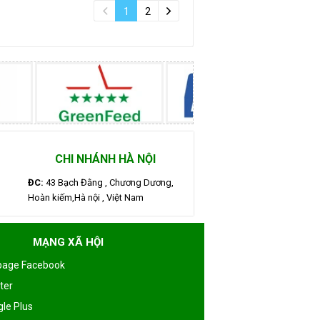
1
2
CHI NHÁNH HÀ NỘI
ĐC:
43 Bạch Đằng , Chương Dương,
Hoàn kiếm,Hà nội , Việt Nam
MẠNG XÃ HỘI
page Facebook
ter
le Plus