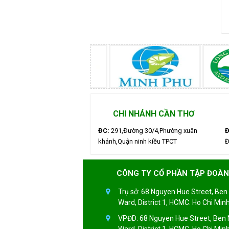
CHI NHÁNH CẦN THƠ
ĐC:
291,Đường 30/4,Phường xuân
Đ
khánh,Quận ninh kiều TPCT
Đ
CÔNG TY CỔ PHẦN TẬP ĐOÀN
Trụ sở: 68 Nguyen Hue Street, Be
Ward, District 1, HCMC. Ho Chi Minh
VPĐD: 68 Nguyen Hue Street, Ben