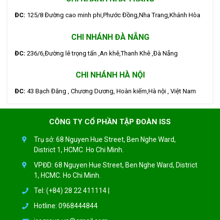
ĐC:
125/8 Đường cao minh phi,Phước Đồng,Nha Trang,Khánh Hòa
CHI NHÁNH ĐÀ NẴNG
ĐC:
236/6,Đường lê trọng tấn ,An khê,Thanh Khê ,Đà Nẵng
CHI NHÁNH HÀ NỘI
ĐC:
43 Bạch Đằng , Chương Dương, Hoàn kiếm,Hà nội , Việt Nam
CÔNG TY CỔ PHẦN TẬP ĐOÀN ISS
Trụ sở: 68 Nguyen Hue Street, Ben Nghe Ward,
District 1, HCMC. Ho Chi Minh.
VPĐD: 68 Nguyen Hue Street, Ben Nghe Ward, District
1, HCMC. Ho Chi Minh.
Tel: (+84) 28 22 411114 |
Hotline: 0968444844