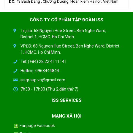
ĐC:
43 Bạch Đằng , Chương Dương, Hoàn kiếm,Hà nội , Việt Nam
CÔNG TY CỔ PHẦN TẬP ĐOÀN ISS
Trụ sở: 68 Nguyen Hue Street, Ben Nghe Ward,
District 1, HCMC. Ho Chi Minh.
VPĐD: 68 Nguyen Hue Street, Ben Nghe Ward, District
1, HCMC. Ho Chi Minh.
Tel: (+84) 28 22 411114 |
Hotline: 0968444844
issgroup.vn@gmail.com
7h30 - 17h30 (Thứ 2 đến thứ 7)
ISS SERVICES
MẠNG XÃ HỘI
Fanpage Facebook