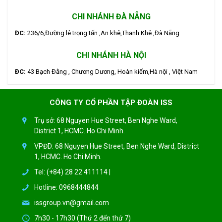
CHI NHÁNH ĐÀ NẴNG
ĐC:
236/6,Đường lê trọng tấn ,An khê,Thanh Khê ,Đà Nẵng
CHI NHÁNH HÀ NỘI
ĐC:
43 Bạch Đằng , Chương Dương, Hoàn kiếm,Hà nội , Việt Nam
CÔNG TY CỔ PHẦN TẬP ĐOÀN ISS
Trụ sở: 68 Nguyen Hue Street, Ben Nghe Ward,
District 1, HCMC. Ho Chi Minh.
VPĐD: 68 Nguyen Hue Street, Ben Nghe Ward, District
1, HCMC. Ho Chi Minh.
Tel: (+84) 28 22 411114 |
Hotline: 0968444844
issgroup.vn@gmail.com
7h30 - 17h30 (Thứ 2 đến thứ 7)