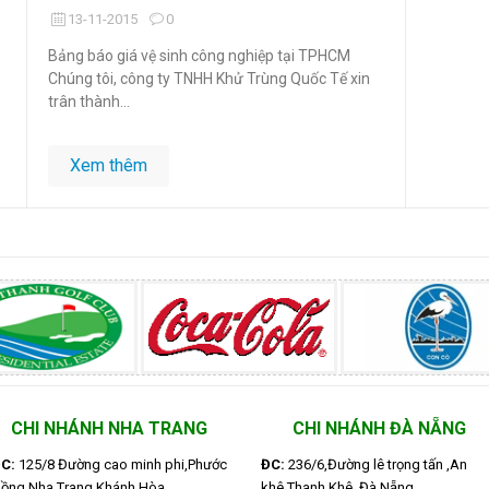
13-11-2015
0
Bảng báo giá vệ sinh công nghiệp tại TPHCM
Chúng tôi, công ty TNHH Khử Trùng Quốc Tế xin
trân thành...
Xem thêm
CHI NHÁNH NHA TRANG
CHI NHÁNH ĐÀ NẴNG
C:
125/8 Đường cao minh phi,Phước
ĐC:
236/6,Đường lê trọng tấn ,An
ồng,Nha Trang,Khánh Hòa
khê,Thanh Khê ,Đà Nẵng