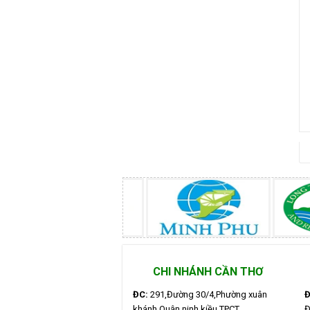
CHI NHÁNH CẦN THƠ
ĐC:
291,Đường 30/4,Phường xuân
Đ
khánh,Quận ninh kiều TPCT
Đ