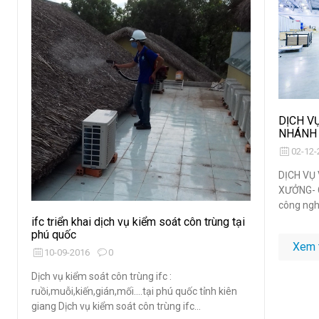
DỊCH V
NHÁNH 
02-12-
DỊCH VỤ 
XƯỞNG- C
công nghi
ifc triển khai dịch vụ kiểm soát côn trùng tại
phú quốc
Xem 
10-09-2016
0
Dịch vụ kiểm soát côn trùng ifc :
ruồi,muỗi,kiến,gián,mối....tại phú quốc tỉnh kiên
giang Dịch vụ kiểm soát côn trùng ifc...