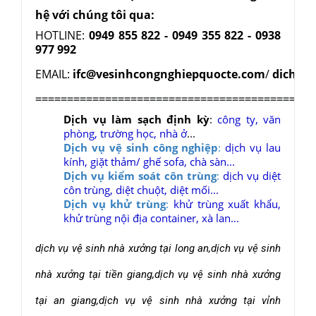
hệ với chúng tôi qua:
HOTLINE:
0949 855 822 - 0949
355 822 - 0938
977
992
EMAIL:
ifc@vesinhcongnghiepquocte.com
/
dichvu
============================================
Dịch vụ làm sạch định kỳ
:
công ty, văn
phòng, trường học, nhà ở
...
Dịch vụ vệ sinh công nghiệp
:
dịch vụ lau
kính, giặt thảm/ ghế sofa, chà sàn...
Dịch vụ kiểm soát côn trùng
:
dịch vụ diệt
côn trùng, diệt chuột, diệt mối...
Dịch vụ khử trùng
:
khử trùng xuất khẩu,
khử trùng nội địa container, xà lan...
dịch vụ vệ sinh nhà xưởng tại long an
,
dịch vụ vệ sinh
nhà xưởng tại tiền giang,dịch vụ vệ sinh nhà xưởng
tại an giang,dịch vụ vệ sinh nhà xưởng tại vỉnh