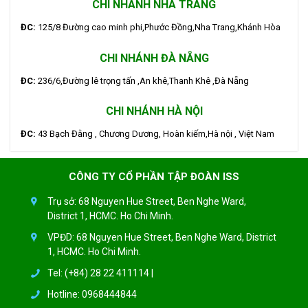
CHI NHÁNH NHA TRANG
ĐC:
125/8 Đường cao minh phi,Phước Đồng,Nha Trang,Khánh Hòa
CHI NHÁNH ĐÀ NẴNG
ĐC:
236/6,Đường lê trọng tấn ,An khê,Thanh Khê ,Đà Nẵng
CHI NHÁNH HÀ NỘI
ĐC:
43 Bạch Đằng , Chương Dương, Hoàn kiếm,Hà nội , Việt Nam
CÔNG TY CỔ PHẦN TẬP ĐOÀN ISS
Trụ sở: 68 Nguyen Hue Street, Ben Nghe Ward,
District 1, HCMC. Ho Chi Minh.
VPĐD: 68 Nguyen Hue Street, Ben Nghe Ward, District
1, HCMC. Ho Chi Minh.
Tel: (+84) 28 22 411114 |
Hotline: 0968444844