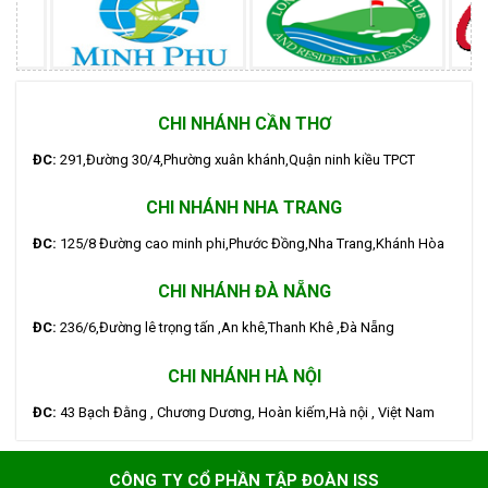
CHI NHÁNH CẦN THƠ
ĐC:
291,Đường 30/4,Phường xuân khánh,Quận ninh kiều TPCT
CHI NHÁNH NHA TRANG
ĐC:
125/8 Đường cao minh phi,Phước Đồng,Nha Trang,Khánh Hòa
CHI NHÁNH ĐÀ NẴNG
ĐC:
236/6,Đường lê trọng tấn ,An khê,Thanh Khê ,Đà Nẵng
CHI NHÁNH HÀ NỘI
ĐC:
43 Bạch Đằng , Chương Dương, Hoàn kiếm,Hà nội , Việt Nam
CÔNG TY CỔ PHẦN TẬP ĐOÀN ISS