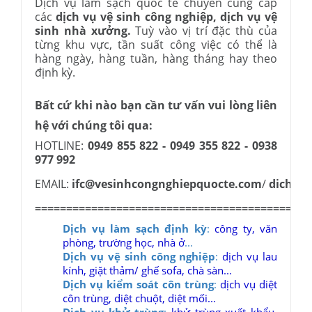
Dịch vụ làm sạch quốc tế chuyên cung cấp
các
dịch vụ vệ sinh công nghiệp, dịch vụ vệ
sinh nhà xưởng.
Tuỳ vào vị trí đặc thù của
từng khu vực, tần suất công việc có thể là
hàng ngày, hàng tuần, hàng tháng hay theo
định kỳ.
Bất cứ khi nào bạn cần tư vấn vui lòng liên
hệ với chúng tôi qua:
HOTLINE:
0949 855 822 - 0949 355 822 - 0938
977 992
EMAIL:
ifc@vesinhcongnghiepquocte.com
/
dichvu
============================================
Dịch vụ làm sạch định kỳ
:
công ty, văn
phòng, trường học, nhà ở
...
Dịch vụ vệ sinh công nghiệp
:
dịch vụ lau
kính, giặt thảm/ ghế sofa, chà sàn...
Dịch vụ kiểm soát côn trùng
:
dịch vụ diệt
côn trùng, diệt chuột, diệt mối...
Dịch vụ khử trùng
:
khử trùng xuất khẩu,